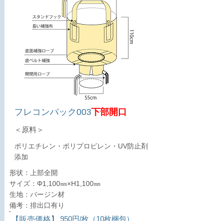
フレコンバック003
下部開口
＜原料＞
ポリエチレン・ポリプロピレン・UV防止剤
添加
形状：上部全開
サイズ：Φ1,100㎜×H1,100㎜
生地：バージン材
備考：排出口有り
950円/枚（10枚梱包）
​【販売価格】