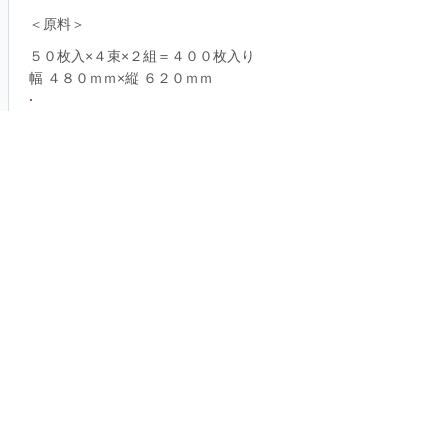
＜原料＞
５０枚入×４束×２組＝４００枚入り
幅 ４８０ｍｍ×縦 ６２０ｍｍ
​【販売価格】
15円/枚（400枚入り）
25枚入×8束×２組＝2００枚入り