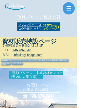
琉球ブリッジ株式会社
資材販売特設ページ
沖縄県浦添市牧港2-43-16-1F
TEL：
098-879-7642
MAIL：
info@tky-bridge.com
耐候性ブリッジバッグ
フレコンバッグ
土のう袋
社旗・横断幕工事用シート
フルハーネス
防音シート
琉球ブリッジ 中城資材センター
（県内に大量在庫）
お電話一本で
​現場までお届け！
☎ 098-879-7642