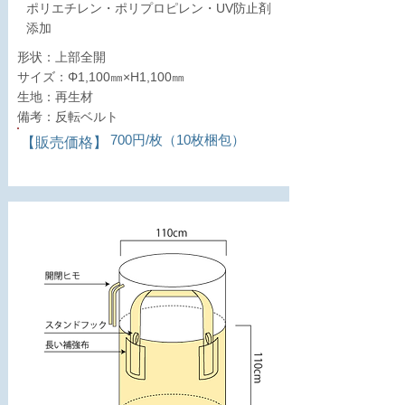
ポリエチレン・ポリプロピレン・UV防止剤
添加
形状：上部全開
サイズ：Φ1,100㎜×H1,100㎜
生地：再生材
備考：反転ベルト
700円/枚（10枚梱包）
​【販売価格】