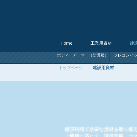
Home
工業用資材
建
ボディーアーマー（防護服）
フレコンバ
​建設用資材
トップページ
​建設用資材
建設現場で必要な資材を取り揃
​ご要望に応じて、環境美観、コ