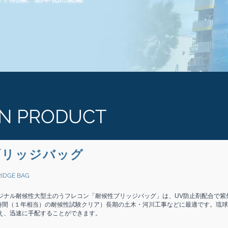
N PRODUCT
ブリッジバッグ
BRIDGE BAG
ジナル耐候性大型土のうフレコン「耐候性ブリッジバッグ」は、UV防止剤配合で紫
0時間（１年相当）の耐候性試験クリア）長期の土木・河川工事などに最適です。琉
え、迅速に手配することができます。