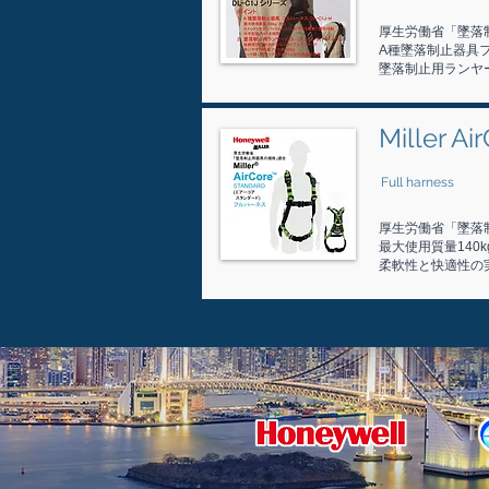
厚生労働省「墜落
A種墜落制止器具フル
墜落制止用ランヤー
Miller A
Full harness
厚生労働省「墜落
最大使用質量140k
柔軟性と快適性の