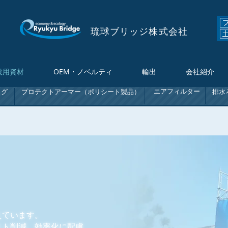
琉球ブリッジ株式会社
設用資材
OEM・ノベルティ
輸出
会社紹介
エアフィルター
ッグ
プロテクトアーマー（ポリシート製品）
排水
えています。
スト削減、効率化に配慮