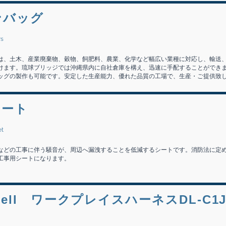
ンバッグ
rs
は、土木、産業廃棄物、穀物、飼肥料、農業、化学など幅広い業種に対応し、輸送
けます。琉球ブリッジでは沖縄県内に自社倉庫を構え、迅速に手配することができ
ッグの製作も可能です。安定した生産能力、優れた品質の工場で、生産・ご提供致
シート
et
などの工事に伴う騒音が、周辺へ漏洩することを低減するシートです。消防法に定
工事用シートになります。
ywell ワークプレイスハーネスDL-C