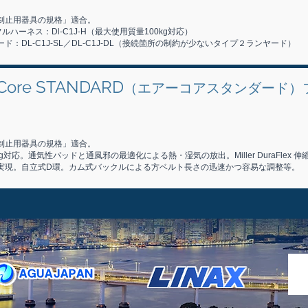
制止用器具の規格」適合。
ハーネス：Dl-C1J-H（最大使用質量100kg対応）
ド：DL-C1J-SL／DL-C1J-DL（接続箇所の制約が少ないタイプ２ランヤード）
irCore STANDARD
（エアーコアスタンダード）
制止用器具の規格」適合。
g対応。通気性パッドと通風邪の最適化による熱・湿気の放出。Miller DuraFlex
実現。自立式D環。カム式バックルによる方ベルト長さの迅速かつ容易な調整等。