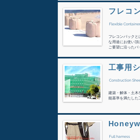
​フレコ
Flexible Containe
フレコンバックと
な用途にお使い頂
ご要望に沿ったバ
​工事用
Construction She
建築・解体・土木
能基準を満たした
Hone
Full harness