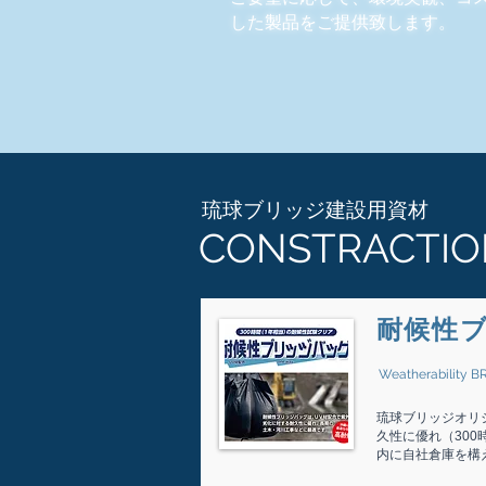
した製品をご提供致します。
​琉球ブリッジ建設用資材
CONSTRACTIO
​耐候性
Weatherability 
琉球ブリッジオリ
久性に優れ（30
内に自社倉庫を構