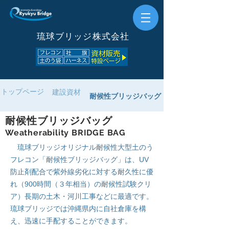
琉球ブリッジ株式会社
トップページ
建設資材
耐候性ブリッジバッグ
耐候性ブリッジバッグ
Weatherability BRIDGE BAG
琉球ブリッジオリジナル耐候性大型土のう
フレコン「耐候性ブリッジバッグ」は、UV
防止剤配合で紫外線劣化に対する耐久性に優
れ（900時間（３年相当）の耐候性試験クリ
ア）長期の土木・河川工事などに最適です。
琉球ブリッジでは沖縄県内に自社倉庫を構
え、迅速に手配することができます。