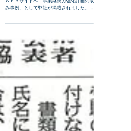
掲載されました。
独立行政法人 中小企業基盤整備機構さんの
ＷＥＢサイトへ「事業継続力強化計画の取組
み事例」として弊社が掲載されました。
https://kyoujinnka.smrj.go.jp/case/10/ 上
記ＵＲＬより、詳しくご覧いただけます。...